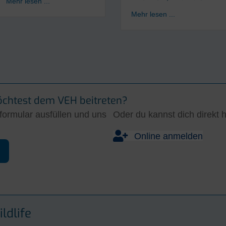
about Ehemaligenfest 2026
Mehr lesen ...
about Helmholt
Mehr lesen ...
ereinsausflug beim Dampfbahnclub Taunus
öchtest dem VEH beitreten?
ormular ausfüllen und uns
Oder du kannst dich direkt 
Online anmelden
ldlife