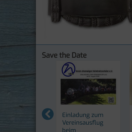
Save the Date
Einladung zum
Jahre Abi
Vereinsausflug
about 50 Jahre Abi
esen ...
beim